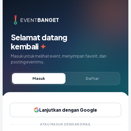
EVENT
BANGET
Selamat datang
kembali
✦
Masuk untuk melihat event, menyimpan favorit, dan
posting eventmu.
Masuk
Daftar
Lanjutkan dengan Google
ATAU MASUK DENGAN EMAIL