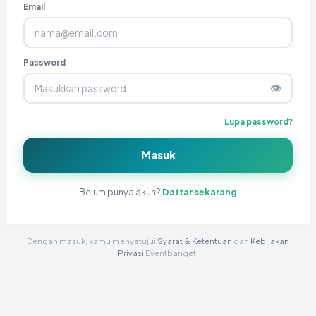
Email
Password
👁
Lupa password?
Masuk
Belum punya akun?
Daftar sekarang
Dengan masuk, kamu menyetujui
Syarat & Ketentuan
dan
Kebijakan
Privasi
Eventbanget.