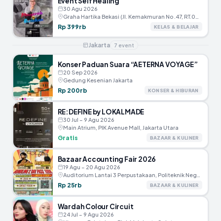
Event Self Healing
30 Agu 2026
Graha Hartika Bekasi (JI. Kemakmuran No .47, RT.005/RW.002, Marga Jaya, Kec.Bekasi Selatan, Kota Bekasi)
Rp 399rb
KELAS & BELAJAR
Jakarta
7
event
Konser Paduan Suara “AETERNA VOYAGE”
20 Sep 2026
Gedung Kesenian Jakarta
Rp 200rb
KONSER & HIBURAN
RE:DEFINE by LOKALMADE
30 Jul – 9 Agu 2026
Main Atrium, PIK Avenue Mall, Jakarta Utara
Gratis
BAZAAR & KULINER
Bazaar Accounting Fair 2026
19 Agu – 20 Agu 2026
Auditorium Lantai 3 Perpustakaan, Politeknik Negeri Jakarta
Rp 25rb
BAZAAR & KULINER
Wardah Colour Circuit
24 Jul – 9 Agu 2026