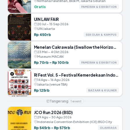
Nirmana Falatehan, Blok M, Jakarta Selatan
Gratis
PAMERAN & EXHIBITION
UIN LAW FAIR
20 Jul – 15 Sep 2026
UIN Jakarta
Rp 450rb
SEKOLAH & KAMPUS
Menelan Cakrawala (Swallow the Horizon) – Museum MACAN
23 Mei – 4 Okt 2026
Museum MACAN
Rp 70rb – Rp 100rb
PAMERAN & EXHIBITION
RI Fest Vol. 5 – Festival Kemerdekaan Indonesia
14 Agu – 16 Agu 2026
Jakarta (venue TBA)
Rp 125rb
BAZAAR & KULINER
Tangerang
1
event
JCO Run 2026 (BSD)
29 Agu – 30 Agu 2026
Indonesia Convention Exhibition (ICE) BSD City
Rp 545rb – Rp 575rb
OLAHRAGA