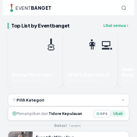
EVENT
BANGET
Top List by Eventbanget
Lihat semua
🎸
👩‍💻
Anakn
Konser Musik Gas!
OPREC Buat Gen-Z
Bange
Koleksi event pilihan
Koleksi event pilihan
Koleksi e
Pilih Kategori
Menampilkan dari
Tidore Kepulauan
Ubah
GPS
Bekasi
1
event