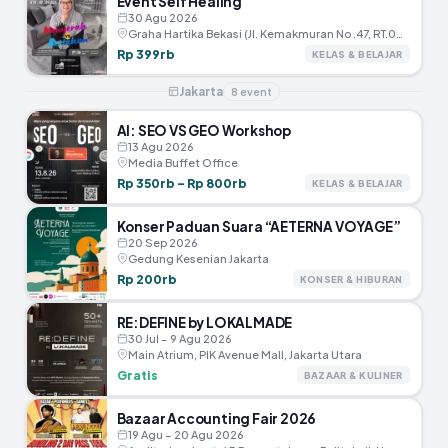
Event Self Healing
30 Agu 2026
Graha Hartika Bekasi (JI. Kemakmuran No .47, RT.005/RW.002, Marga Jaya, Kec.Bekasi Selatan, Kota Bekasi)
Rp 399rb
KELAS & BELAJAR
Jakarta
8
event
AI: SEO VS GEO Workshop
13 Agu 2026
Media Buffet Office
Rp 350rb – Rp 800rb
KELAS & BELAJAR
Konser Paduan Suara “AETERNA VOYAGE”
20 Sep 2026
Gedung Kesenian Jakarta
Rp 200rb
KONSER & HIBURAN
RE:DEFINE by LOKALMADE
30 Jul – 9 Agu 2026
Main Atrium, PIK Avenue Mall, Jakarta Utara
Gratis
BAZAAR & KULINER
Bazaar Accounting Fair 2026
19 Agu – 20 Agu 2026