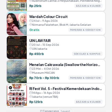
Auditorium Lantai 3 Perpustakaan, Politeknik Negeri Jakarta
Rp 25rb
BAZAAR & KULINER
Wardah Colour Circuit
24 Jul – 9 Agu 2026
Nirmana Falatehan, Blok M, Jakarta Selatan
Gratis
PAMERAN & EXHIBITION
UIN LAW FAIR
20 Jul – 15 Sep 2026
UIN Jakarta
Rp 450rb
SEKOLAH & KAMPUS
Menelan Cakrawala (Swallow the Horizon) – Museum MACAN
23 Mei – 4 Okt 2026
Museum MACAN
Rp 70rb – Rp 100rb
PAMERAN & EXHIBITION
RI Fest Vol. 5 – Festival Kemerdekaan Indonesia
14 Agu – 16 Agu 2026
Jakarta (venue TBA)
Rp 125rb
BAZAAR & KULINER
Tangerang
1
event