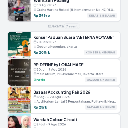
Event Self Healing
30 Agu 2026
Graha Hartika Bekasi (JI. Kemakmuran No .47, RT.005/RW.002, Marga Jaya, Kec.Bekasi Selatan, Kota Bekasi)
Rp 399rb
KELAS & BELAJAR
Jakarta
7
event
Konser Paduan Suara “AETERNA VOYAGE”
20 Sep 2026
Gedung Kesenian Jakarta
Rp 200rb
KONSER & HIBURAN
RE:DEFINE by LOKALMADE
30 Jul – 9 Agu 2026
Main Atrium, PIK Avenue Mall, Jakarta Utara
Gratis
BAZAAR & KULINER
Bazaar Accounting Fair 2026
19 Agu – 20 Agu 2026
Auditorium Lantai 3 Perpustakaan, Politeknik Negeri Jakarta
Rp 25rb
BAZAAR & KULINER
Wardah Colour Circuit
24 Jul – 9 Agu 2026