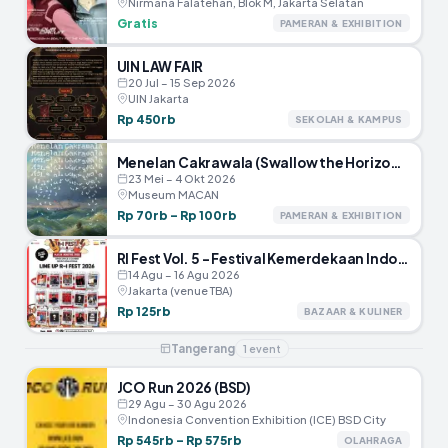
Nirmana Falatehan, Blok M, Jakarta Selatan
Gratis
PAMERAN & EXHIBITION
UIN LAW FAIR
20 Jul – 15 Sep 2026
UIN Jakarta
Rp 450rb
SEKOLAH & KAMPUS
Menelan Cakrawala (Swallow the Horizon) – Museum MACAN
23 Mei – 4 Okt 2026
Museum MACAN
Rp 70rb – Rp 100rb
PAMERAN & EXHIBITION
RI Fest Vol. 5 – Festival Kemerdekaan Indonesia
14 Agu – 16 Agu 2026
Jakarta (venue TBA)
Rp 125rb
BAZAAR & KULINER
Tangerang
1
event
JCO Run 2026 (BSD)
29 Agu – 30 Agu 2026
Indonesia Convention Exhibition (ICE) BSD City
Rp 545rb – Rp 575rb
OLAHRAGA