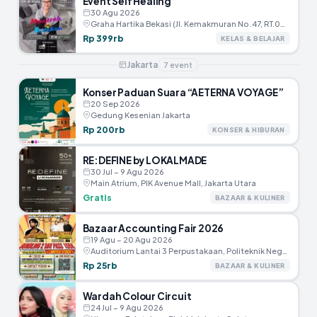
Event Self Healing
30 Agu 2026
Graha Hartika Bekasi (JI. Kemakmuran No .47, RT.005/RW.002, Marga Jaya, Kec.Bekasi Selatan, Kota Bekasi)
Rp 399rb
KELAS & BELAJAR
Jakarta
7
event
Konser Paduan Suara “AETERNA VOYAGE”
20 Sep 2026
Gedung Kesenian Jakarta
Rp 200rb
KONSER & HIBURAN
RE:DEFINE by LOKALMADE
30 Jul – 9 Agu 2026
Main Atrium, PIK Avenue Mall, Jakarta Utara
Gratis
BAZAAR & KULINER
Bazaar Accounting Fair 2026
19 Agu – 20 Agu 2026
Auditorium Lantai 3 Perpustakaan, Politeknik Negeri Jakarta
Rp 25rb
BAZAAR & KULINER
Wardah Colour Circuit
24 Jul – 9 Agu 2026