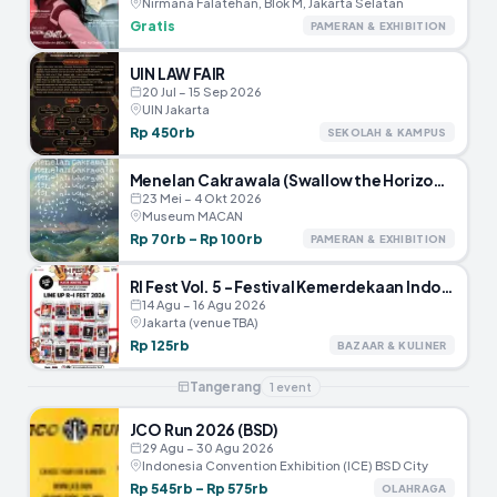
Nirmana Falatehan, Blok M, Jakarta Selatan
Gratis
PAMERAN & EXHIBITION
UIN LAW FAIR
20 Jul – 15 Sep 2026
UIN Jakarta
Rp 450rb
SEKOLAH & KAMPUS
Menelan Cakrawala (Swallow the Horizon) – Museum MACAN
23 Mei – 4 Okt 2026
Museum MACAN
Rp 70rb – Rp 100rb
PAMERAN & EXHIBITION
RI Fest Vol. 5 – Festival Kemerdekaan Indonesia
14 Agu – 16 Agu 2026
Jakarta (venue TBA)
Rp 125rb
BAZAAR & KULINER
Tangerang
1
event
JCO Run 2026 (BSD)
29 Agu – 30 Agu 2026
Indonesia Convention Exhibition (ICE) BSD City
Rp 545rb – Rp 575rb
OLAHRAGA