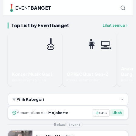
EVENT
BANGET
Top List by Eventbanget
Lihat semua
🎸
👩‍💻
Anakn
Konser Musik Gas!
OPREC Buat Gen-Z
Bange
Koleksi event pilihan
Koleksi event pilihan
Koleksi e
Pilih Kategori
Menampilkan dari
Mojokerto
Ubah
GPS
Bekasi
1
event