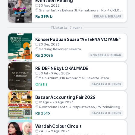
Event Self Healing
30 Agu 2026
Graha Hartika Bekasi (JI. Kemakmuran No .47, RT.005/RW.002, Marga Jaya, Kec.Bekasi Selatan, Kota Bekasi)
Rp 399rb
KELAS & BELAJAR
Jakarta
7
event
Konser Paduan Suara “AETERNA VOYAGE”
20 Sep 2026
Gedung Kesenian Jakarta
Rp 200rb
KONSER & HIBURAN
RE:DEFINE by LOKALMADE
30 Jul – 9 Agu 2026
Main Atrium, PIK Avenue Mall, Jakarta Utara
Gratis
BAZAAR & KULINER
Bazaar Accounting Fair 2026
19 Agu – 20 Agu 2026
Auditorium Lantai 3 Perpustakaan, Politeknik Negeri Jakarta
Rp 25rb
BAZAAR & KULINER
Wardah Colour Circuit
24 Jul – 9 Agu 2026