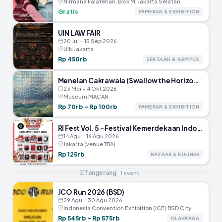
Nirmana Falatehan, Blok M, Jakarta Selatan
Gratis
PAMERAN & EXHIBITION
UIN LAW FAIR
20 Jul – 15 Sep 2026
UIN Jakarta
Rp 450rb
SEKOLAH & KAMPUS
Menelan Cakrawala (Swallow the Horizon) – Museum MACAN
23 Mei – 4 Okt 2026
Museum MACAN
Rp 70rb – Rp 100rb
PAMERAN & EXHIBITION
RI Fest Vol. 5 – Festival Kemerdekaan Indonesia
14 Agu – 16 Agu 2026
Jakarta (venue TBA)
Rp 125rb
BAZAAR & KULINER
Tangerang
1
event
JCO Run 2026 (BSD)
29 Agu – 30 Agu 2026
Indonesia Convention Exhibition (ICE) BSD City
Rp 545rb – Rp 575rb
OLAHRAGA