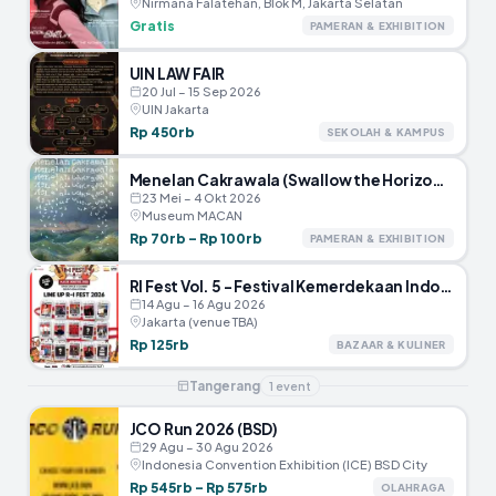
Nirmana Falatehan, Blok M, Jakarta Selatan
Gratis
PAMERAN & EXHIBITION
UIN LAW FAIR
20 Jul – 15 Sep 2026
UIN Jakarta
Rp 450rb
SEKOLAH & KAMPUS
Menelan Cakrawala (Swallow the Horizon) – Museum MACAN
23 Mei – 4 Okt 2026
Museum MACAN
Rp 70rb – Rp 100rb
PAMERAN & EXHIBITION
RI Fest Vol. 5 – Festival Kemerdekaan Indonesia
14 Agu – 16 Agu 2026
Jakarta (venue TBA)
Rp 125rb
BAZAAR & KULINER
Tangerang
1
event
JCO Run 2026 (BSD)
29 Agu – 30 Agu 2026
Indonesia Convention Exhibition (ICE) BSD City
Rp 545rb – Rp 575rb
OLAHRAGA