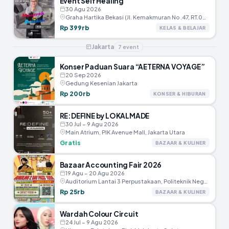
Event Self Healing
30 Agu 2026
Graha Hartika Bekasi (JI. Kemakmuran No .47, RT.005/RW.002, Marga Jaya, Kec.Bekasi Selatan, Kota Bekasi)
Rp 399rb
KELAS & BELAJAR
Jakarta
7
event
Konser Paduan Suara “AETERNA VOYAGE”
20 Sep 2026
Gedung Kesenian Jakarta
Rp 200rb
KONSER & HIBURAN
RE:DEFINE by LOKALMADE
30 Jul – 9 Agu 2026
Main Atrium, PIK Avenue Mall, Jakarta Utara
Gratis
BAZAAR & KULINER
Bazaar Accounting Fair 2026
19 Agu – 20 Agu 2026
Auditorium Lantai 3 Perpustakaan, Politeknik Negeri Jakarta
Rp 25rb
BAZAAR & KULINER
Wardah Colour Circuit
24 Jul – 9 Agu 2026