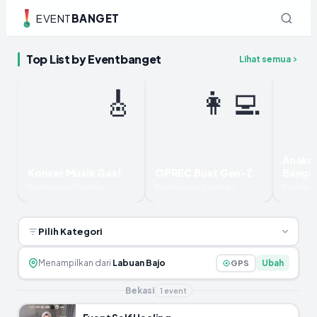
EVENT
BANGET
Top List by Eventbanget
Lihat semua
🎸
👩‍💻
Anakn
Konser Musik Gas!
OPREC Buat Gen-Z
Bange
Koleksi event pilihan
Koleksi event pilihan
Koleksi e
Pilih Kategori
Menampilkan dari
Labuan Bajo
Ubah
GPS
Bekasi
1
event