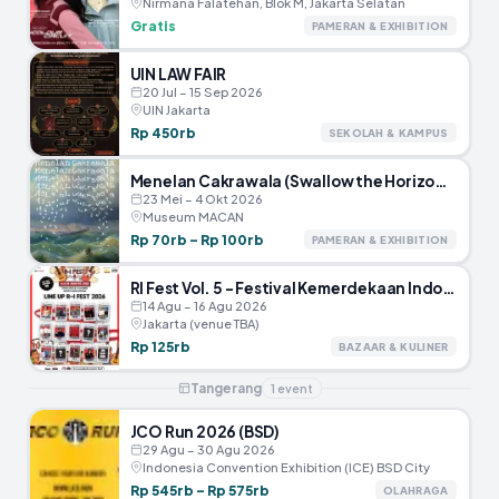
Nirmana Falatehan, Blok M, Jakarta Selatan
Gratis
PAMERAN & EXHIBITION
UIN LAW FAIR
20 Jul – 15 Sep 2026
UIN Jakarta
Rp 450rb
SEKOLAH & KAMPUS
Menelan Cakrawala (Swallow the Horizon) – Museum MACAN
23 Mei – 4 Okt 2026
Museum MACAN
Rp 70rb – Rp 100rb
PAMERAN & EXHIBITION
RI Fest Vol. 5 – Festival Kemerdekaan Indonesia
14 Agu – 16 Agu 2026
Jakarta (venue TBA)
Rp 125rb
BAZAAR & KULINER
Tangerang
1
event
JCO Run 2026 (BSD)
29 Agu – 30 Agu 2026
Indonesia Convention Exhibition (ICE) BSD City
Rp 545rb – Rp 575rb
OLAHRAGA