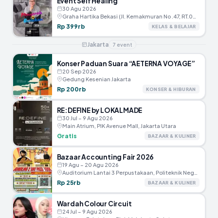
Event Self Healing
30 Agu 2026
Graha Hartika Bekasi (JI. Kemakmuran No .47, RT.005/RW.002, Marga Jaya, Kec.Bekasi Selatan, Kota Bekasi)
Rp 399rb
KELAS & BELAJAR
Jakarta
7
event
Konser Paduan Suara “AETERNA VOYAGE”
20 Sep 2026
Gedung Kesenian Jakarta
Rp 200rb
KONSER & HIBURAN
RE:DEFINE by LOKALMADE
30 Jul – 9 Agu 2026
Main Atrium, PIK Avenue Mall, Jakarta Utara
Gratis
BAZAAR & KULINER
Bazaar Accounting Fair 2026
19 Agu – 20 Agu 2026
Auditorium Lantai 3 Perpustakaan, Politeknik Negeri Jakarta
Rp 25rb
BAZAAR & KULINER
Wardah Colour Circuit
24 Jul – 9 Agu 2026