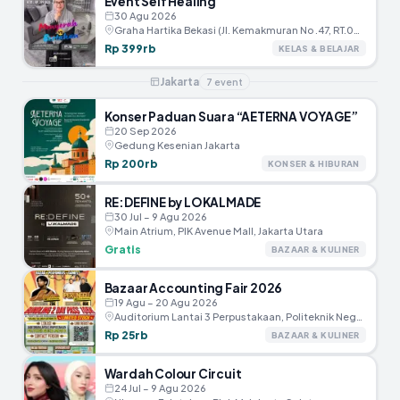
Event Self Healing
30 Agu 2026
Graha Hartika Bekasi (JI. Kemakmuran No .47, RT.005/RW.002, Marga Jaya, Kec.Bekasi Selatan, Kota Bekasi)
Rp 399rb
KELAS & BELAJAR
Jakarta
7
event
Konser Paduan Suara “AETERNA VOYAGE”
20 Sep 2026
Gedung Kesenian Jakarta
Rp 200rb
KONSER & HIBURAN
RE:DEFINE by LOKALMADE
30 Jul – 9 Agu 2026
Main Atrium, PIK Avenue Mall, Jakarta Utara
Gratis
BAZAAR & KULINER
Bazaar Accounting Fair 2026
19 Agu – 20 Agu 2026
Auditorium Lantai 3 Perpustakaan, Politeknik Negeri Jakarta
Rp 25rb
BAZAAR & KULINER
Wardah Colour Circuit
24 Jul – 9 Agu 2026