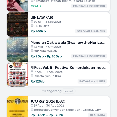
Nirmana Falatehan, Blok M, Jakarta Selatan
Gratis
PAMERAN & EXHIBITION
UIN LAW FAIR
20 Jul – 15 Sep 2026
UIN Jakarta
Rp 450rb
SEKOLAH & KAMPUS
Menelan Cakrawala (Swallow the Horizon) – Museum MACAN
23 Mei – 4 Okt 2026
Museum MACAN
Rp 70rb – Rp 100rb
PAMERAN & EXHIBITION
RI Fest Vol. 5 – Festival Kemerdekaan Indonesia
14 Agu – 16 Agu 2026
Jakarta (venue TBA)
Rp 125rb
BAZAAR & KULINER
Tangerang
1
event
JCO Run 2026 (BSD)
29 Agu – 30 Agu 2026
Indonesia Convention Exhibition (ICE) BSD City
Rp 545rb – Rp 575rb
OLAHRAGA