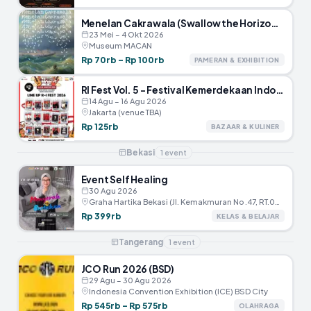
Menelan Cakrawala (Swallow the Horizon) – Museum MACAN
23 Mei – 4 Okt 2026
Museum MACAN
Rp 70rb – Rp 100rb
PAMERAN & EXHIBITION
RI Fest Vol. 5 – Festival Kemerdekaan Indonesia
14 Agu – 16 Agu 2026
Jakarta (venue TBA)
Rp 125rb
BAZAAR & KULINER
Bekasi
1
event
Event Self Healing
30 Agu 2026
Graha Hartika Bekasi (JI. Kemakmuran No .47, RT.005/RW.002, Marga Jaya, Kec.Bekasi Selatan, Kota Bekasi)
Rp 399rb
KELAS & BELAJAR
Tangerang
1
event
JCO Run 2026 (BSD)
29 Agu – 30 Agu 2026
Indonesia Convention Exhibition (ICE) BSD City
Rp 545rb – Rp 575rb
OLAHRAGA