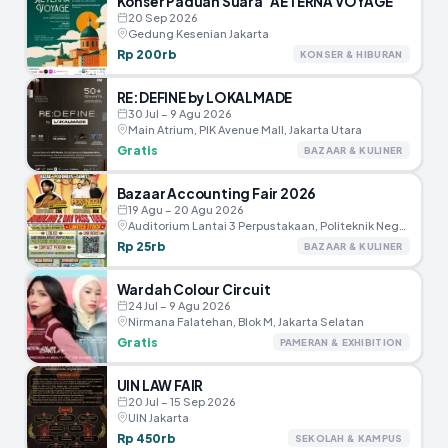
Konser Paduan Suara “AETERNA VOYAGE”
20 Sep 2026
Gedung Kesenian Jakarta
Rp 200rb
KONSER & HIBURAN
RE:DEFINE by LOKALMADE
30 Jul – 9 Agu 2026
Main Atrium, PIK Avenue Mall, Jakarta Utara
Gratis
BAZAAR & KULINER
Bazaar Accounting Fair 2026
19 Agu – 20 Agu 2026
Auditorium Lantai 3 Perpustakaan, Politeknik Negeri Jakarta
Rp 25rb
BAZAAR & KULINER
Wardah Colour Circuit
24 Jul – 9 Agu 2026
Nirmana Falatehan, Blok M, Jakarta Selatan
Gratis
PAMERAN & EXHIBITION
UIN LAW FAIR
20 Jul – 15 Sep 2026
UIN Jakarta
Rp 450rb
SEKOLAH & KAMPUS