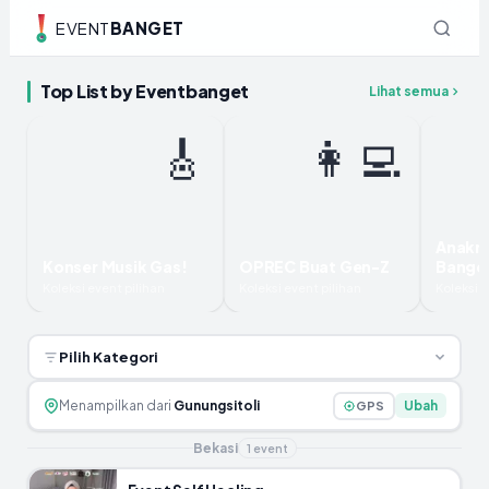
EVENT
BANGET
Top List by Eventbanget
Lihat semua
🎸
👩‍💻
Anakn
Konser Musik Gas!
OPREC Buat Gen-Z
Bange
Koleksi event pilihan
Koleksi event pilihan
Koleksi e
Pilih Kategori
Menampilkan dari
Gunungsitoli
Ubah
GPS
Bekasi
1
event