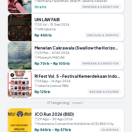
Nirmana Falatehan, Blok M, Jakarta Selatan
Gratis
PAMERAN & EXHIBITION
UIN LAW FAIR
20 Jul – 15 Sep 2026
UIN Jakarta
Rp 450rb
SEKOLAH & KAMPUS
Menelan Cakrawala (Swallow the Horizon) – Museum MACAN
23 Mei – 4 Okt 2026
Museum MACAN
Rp 70rb – Rp 100rb
PAMERAN & EXHIBITION
RI Fest Vol. 5 – Festival Kemerdekaan Indonesia
14 Agu – 16 Agu 2026
Jakarta (venue TBA)
Rp 125rb
BAZAAR & KULINER
Tangerang
1
event
JCO Run 2026 (BSD)
29 Agu – 30 Agu 2026
Indonesia Convention Exhibition (ICE) BSD City
Rp 545rb – Rp 575rb
OLAHRAGA