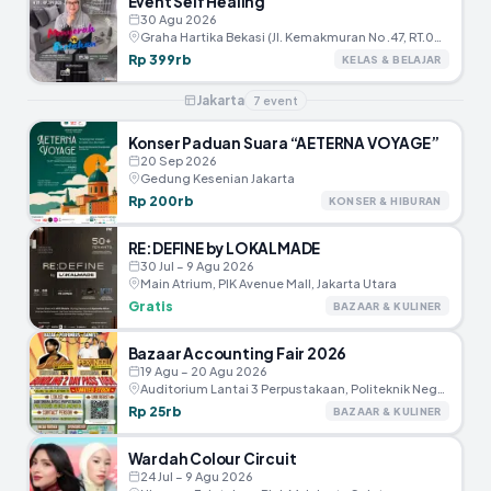
Event Self Healing
30 Agu 2026
Graha Hartika Bekasi (JI. Kemakmuran No .47, RT.005/RW.002, Marga Jaya, Kec.Bekasi Selatan, Kota Bekasi)
Rp 399rb
KELAS & BELAJAR
Jakarta
7
event
Konser Paduan Suara “AETERNA VOYAGE”
20 Sep 2026
Gedung Kesenian Jakarta
Rp 200rb
KONSER & HIBURAN
RE:DEFINE by LOKALMADE
30 Jul – 9 Agu 2026
Main Atrium, PIK Avenue Mall, Jakarta Utara
Gratis
BAZAAR & KULINER
Bazaar Accounting Fair 2026
19 Agu – 20 Agu 2026
Auditorium Lantai 3 Perpustakaan, Politeknik Negeri Jakarta
Rp 25rb
BAZAAR & KULINER
Wardah Colour Circuit
24 Jul – 9 Agu 2026