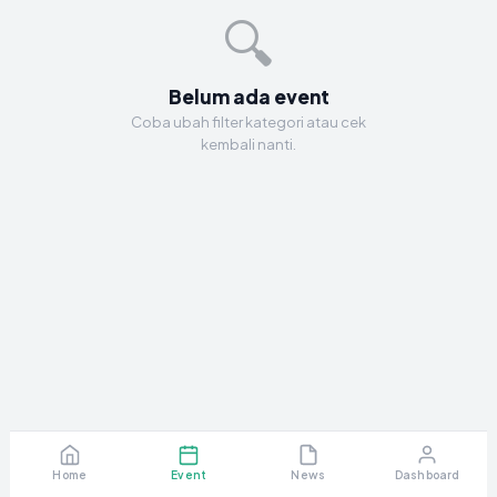
🔍
Belum ada event
Coba ubah filter kategori atau cek
kembali nanti.
Home
Event
News
Dashboard