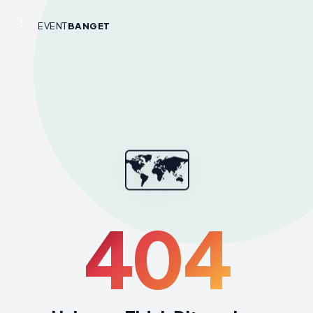
!
EVENT
BANGET
🗺️
404